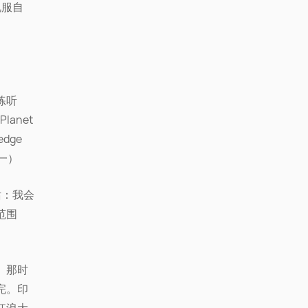
说服自
练听
anet
edge
之一）
话：我会
范围
。那时
完。印