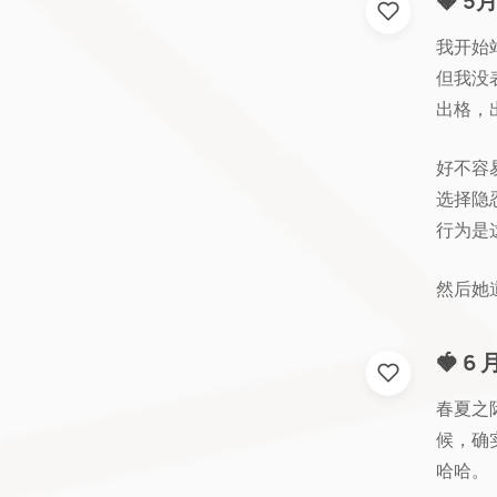
🍓 
我开始
但我没
出格，
好不容
选择隐
行为是这
然后她道
🍓 
春夏之
候，确
哈哈。