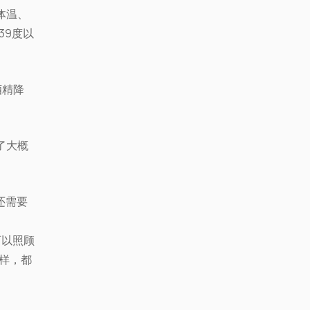
体温、
39度以
酒精降
了大概
还需要
可以照顾
论怎样，都