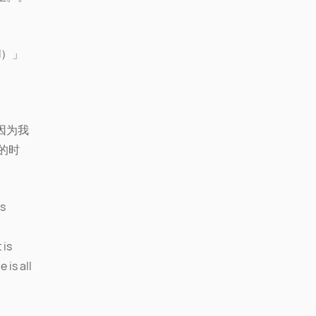
。
ed）」
因为我
的时
s
is
 is all