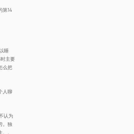
的第14
可以睡
那时主要
怎么把
个人聊
不认为
劳。独
生。。