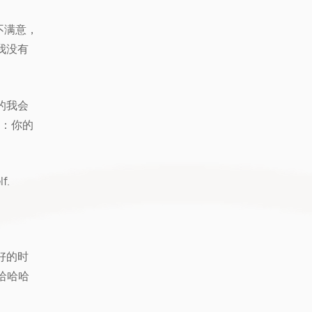
不满意，
我没有
的我会
）：你的
f.
好的时
哈哈哈