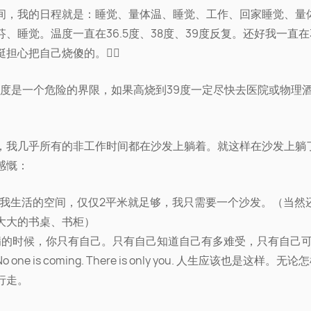
间，我的日程就是：睡觉、量体温、睡觉、工作、回家睡觉、量
芬、睡觉。温度一直在36.5度、38度、39度反复。还好我一直在
担心把自己烧傻的。🤷‍♀️
39度是一个危险的界限，如果高烧到39度一定尽快去医院或物理
，我几乎所有的非工作时间都在沙发上躺着。就这样在沙发上躺
感慨：
来我生活的空间，仅仅2平米就足够，我只需要一个沙发。（当然
大大的书桌、书柜）
病的时候，你只有自己。只有自己知道自己有多难受，只有自己
 one is coming. There is only you. 人生应该也是这样。无
行走。