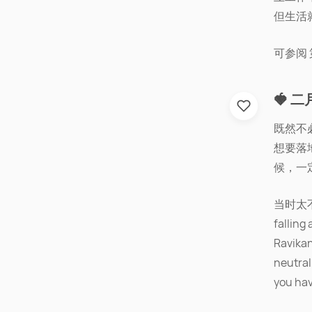
但生活
可参阅 第
🍓 二
既然不
想要落
候，一
当时太不
fall
Ravika
neutral
you