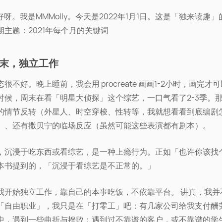
好呀。我是MMMolly。今天是2022年1月1日。这是「独来读趣」
期主题：2021年每个月的关键词
1月末，独立工作
很不好。晚上睡前，我会用 procreate 画画1-2小时，画完才
时候，周末在看「明星大侦探」这个综艺，一口气看了2-3季。
的情节反转（外星人、时空穿梭、性转等，我就想看看到底编剧
）、还有撒贝宁的临场反应（虽然可能这些表演都有剧本）。
，沉浸于吃东西或看综艺，是一种上瘾行为。正如「也许你该找
本书提到的，「沉浸于看综艺是不正常的。」
我开始独立工作，靠自己的本事吃饭，不依靠平台。 讲真，我并
「自由职业」，我只是在「打零工」吧：有几家公司给我支付酬
中，遇到一些曲折与挫败：遇到过不靠谱的客户，或不靠谱的学