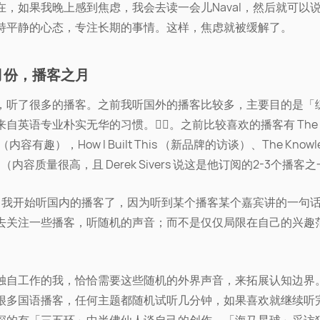
在，如果我晚上感到焦虑，我会去读一会儿Naval，然后就可以
持平静的心态，专注长期的事情。这样，焦虑就被缓解了。
月份，播客之月
，听了很多的播客。之前我听国外的播客比较多，主要目的是「
自英语专业朴实无华的习惯。🤦‍♀️。之前比较喜欢的播客有 The Pl
 （内容有趣），How I Built This （新品牌的访谈）、The Knowl
ect （内容质量很高，且 Derek Sivers 说这是他订阅的2-3个播客
，我开始听国内的播客了，因为听到某个播客某个嘉宾讲的一句
去关注一些播客，听随机的声音；而不是仅仅局限在自己的兴趣
独自工作的我，恰恰需要这些随机的外界声音，来拓展认知边界
很多国语播客，任何主题都随机试听几分钟，如果喜欢就继续听