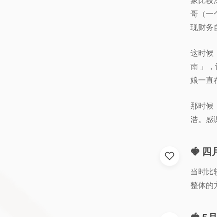
象比较
哥（一
现财务
这时候，
南 」
娘一直
那时候
浩。感
🍓 
当时比
整体的