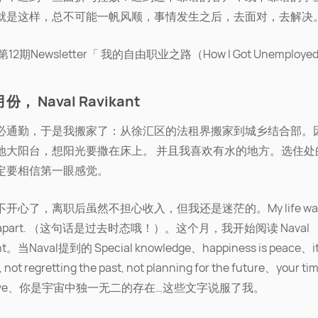
就是这样，总不可能一帆风顺，事情发生之后，去面对，去解决
12期Newsletter「 我的自由职业之路（How I Got Unemploy
月份， Naval Ravikant
必通勤，于是我搬家了：从徐汇区的法租界搬家到城乡结合部。
地大阳台，想阳光要撒在床上。 并且我喜欢有水的地方。选住处
定要相信第一眼感觉。
开心了，离职后虽然不担心收入，但我还是迷茫的。My life wa
ing apart. （这句话是过去时态哦！）。这个月，我开始阅读 Naval
nt。当Naval提到的 Special knowledge、happiness is peace、it 
, not regretting the past, not planning for the future、your time
 have、你是宇宙中独一无二的存在…这些文字说服了我。