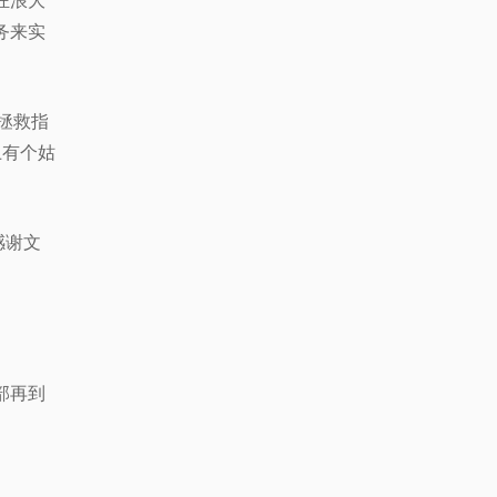
狂浪大
务来实
我拯救指
上有个姑
感谢文
部再到