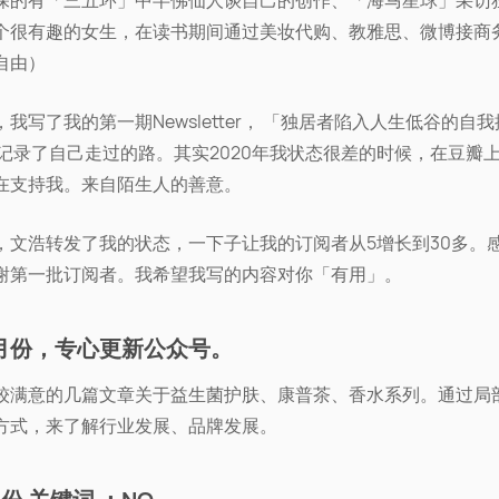
深的有「三五环」中半佛仙人谈自己的创作、「海马星球」采访
个很有趣的女生，在读书期间通过美妆代购、教雅思、微博接商
自由）
我写了我的第一期Newsletter， 「独居者陷入人生低谷的自
，记录了自己走过的路。其实2020年我状态很差的时候，在豆瓣
在支持我。来自陌生人的善意。
，文浩转发了我的状态，一下子让我的订阅者从5增长到30多。
谢第一批订阅者。我希望我写的内容对你「有用」。
四月份，专心更新公众号。
较满意的几篇文章关于益生菌护肤、康普茶、香水系列。通过局
方式，来了解行业发展、品牌发展。