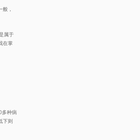
一般，
是属于
我在掌
0多种病
低下则