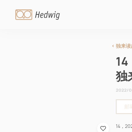
独来读
1
独
2022/0
14，2