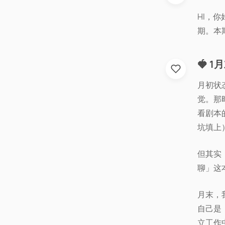
HI，你
期。本
🍓 
月初状态
觉。那
看剧本
坑填上
但其实
聊」这
月末，
自己是
立工作