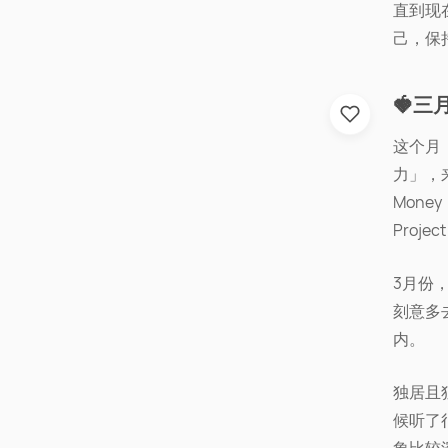
直到现
己，保
🍓三
这个月
力」，来
Money
Proj
3月份
刻意多
内。
独居且
候听了